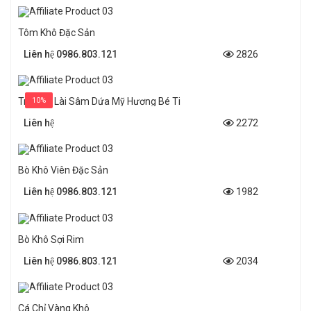
Tôm Khô Đặc Sản
Liên hệ 0986.803.121
2826
Trà Sen Lài Sâm Dứa Mỹ Hương Bé Ti
10%
Liên hệ
2272
Bò Khô Viên Đặc Sản
Liên hệ 0986.803.121
1982
Bò Khô Sợi Rim
Liên hệ 0986.803.121
2034
Cá Chỉ Vàng Khô