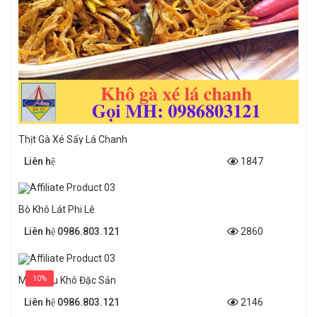
Thịt Gà Xé Sấy Lá Chanh
Liên hệ
1847
Bò Khô Lát Phi Lê
Liên hệ 0986.803.121
2860
Mực Câu Khô Đặc Sản
10%
Liên hệ 0986.803.121
2146