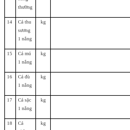
thường
14
Cá thu
kg
sương
1 nắng
15
Cá mú
kg
1 nắng
16
Cá đù
kg
1 nắng
17
Cá sặc
kg
1 nắng
18
Cá
kg