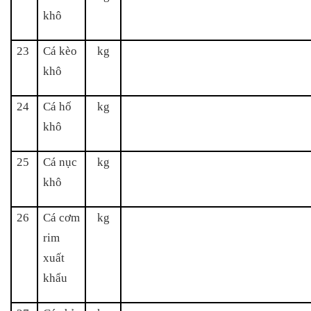
khô
23
Cá kèo
kg
khô
24
Cá hố
kg
khô
25
Cá nục
kg
khô
26
Cá cơm
kg
rim
xuất
khẩu