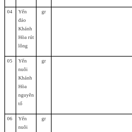
04
Yến
gr
đảo
Khánh
Hòa rút
lông
05
Yến
gr
nuôi
Khánh
Hòa
nguyên
tổ
06
Yến
gr
nuôi