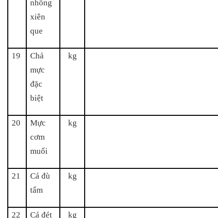
nhồng
xiên
que
19
Chả
kg
mực
đặc
biệt
20
Mực
kg
cơm
muối
21
Cá đù
kg
tẩm
22
Cá đét
kg