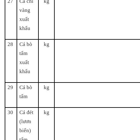
27
Cá chỉ
kg
vàng
xuất
khẩu
28
Cá bò
kg
tẩm
xuất
khẩu
29
Cá bò
kg
tẩm
30
Cá đét
kg
(lươn
biển)
tẩm