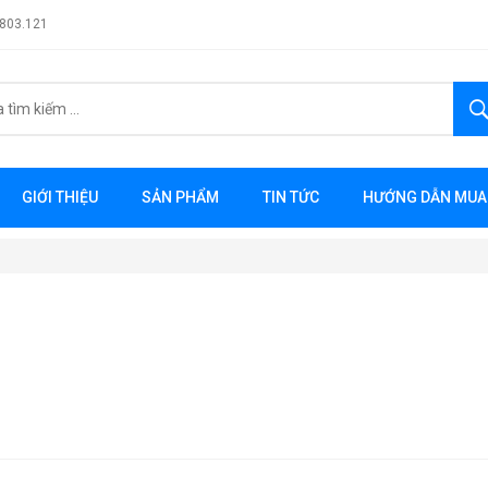
.803.121
GIỚI THIỆU
SẢN PHẨM
TIN TỨC
HƯỚNG DẪN MUA