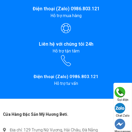
Điện thoại (Zalo) 0986.803.121
Hỗ trợ mua hàng
Liên hệ với chúng tôi 24h
Hỗ trợ tận tâm
Điện thoại (Zalo) 0986.803.121
Hỗ trợ tư vấn
Gọi điện
Cửa Hàng Đặc Sản Mỹ Hương Beti.
Chat Zalo
Địa chỉ: 129 Trưng Nữ Vương, Hải Châu, Đà Nẵng
Messenger